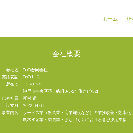
ホーム
概
会社概要
会社名
DsD合同会社
英語表記
DsD LLC
​所在地
651-0094
神戸市中央区琴ノ緒町3-3-21 蒲鉾ビル2F
​代表社員
新村 猛
​設立月
2022.04.01
​事業内容
サービス業（飲食業・商業施設など）の
業務改善・効率化
農林水産業・製造業・まちづくりにおける
意思決定支援