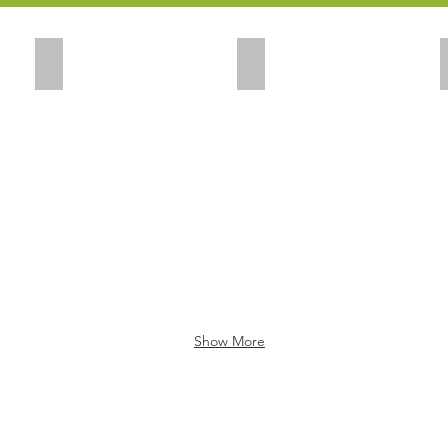
Add a Title
Add a Title
Show More